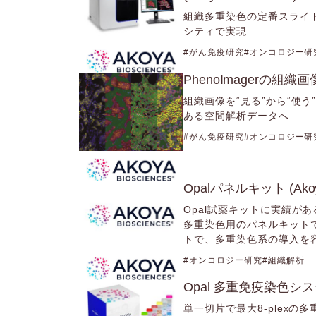
組織多重染色の定番スライド
シティで実現
がん免疫研究
オンコロジー研
PhenoImagerの組織画像定
組織画像を“見る”から“使
ある空間解析データへ
がん免疫研究
オンコロジー研
Opalパネルキット (Akoya 
Opal試薬キットに実績が
多重染色用のパネルキット
トで、多重染色系の導入を
ヒト標本を用いた臨床研究
オンコロジー研究
組織解析
Opal 多重免疫染色システム 
単一切片で最大8-plex