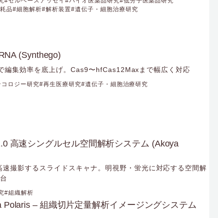
究
セルベースアッセイ
バイオ医薬品研究
低分子医薬品研究
消耗品
細胞解析
解析装置
遺伝子・細胞治療研究
A (Synthego)
で編集効率を底上げ。Cas9〜hfCas12Maxまで幅広く対応
ンコロジー研究
再生医療研究
遺伝子・細胞治療研究
sion 2.0 高速シングルセル空間解析システム (Akoya
ドを高速撮影するスライドスキャナ。明視野・蛍光に対応する空間解
1台
究
組織解析
Vectra Polaris – 組織切片定量解析イメージングシステム