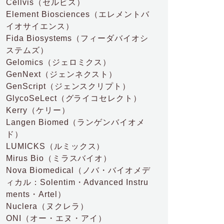
Cellvis
（セルビス）
Element Biosciences
（エレメントバ
イオサイエンス）
Fida Biosystems
（フィーダバイオシ
ステムズ）
Gelomics
（ジェロミクス）
GenNext
（ジェンネクスト）
GenScript
（ジェンスクリプト）
GlycoSeLect
（グライコセレクト）
Kerry
（ケリー）
Langen Biomed
（ランゲンバイオメ
ド）
LUMICKS
（ルミックス）
Mirus Bio
（ミラスバイオ）
Nova Biomedical
（ノバ・バイオメデ
ィカル：Solentim・Advanced Instru
ments・Artel）
Nuclera
（ヌクレラ）
ONI
（オー・エヌ・アイ）