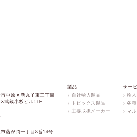
製品
サー
崎市中原区新丸子東三丁目
自社輸入製品
輸入
KDX武蔵小杉ビル11F
トピックス製品
各種
主要取扱メーカー
マル
所
市藤が岡一丁目8番14号