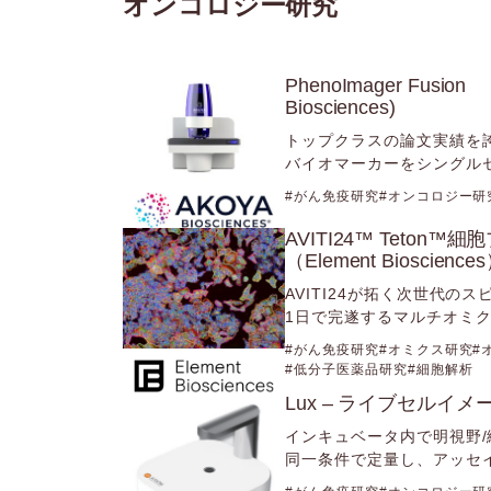
オンコロジー研究
PhenoImager Fu
Biosciences)
トップクラスの論文実績を
バイオマーカーをシングル
がん免疫研究
オンコロジー研
AVITI24™ Teto
（Element Bioscience
AVITI24が拓く次世代のス
1日で完遂するマルチオミ
がん免疫研究
オミクス研究
低分子医薬品研究
細胞解析
Lux – ライブセルイメー
インキュベータ内で明視野
同一条件で定量し、アッセ