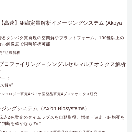
sion 【高速】組織定量解析イメージングシステム (Akoya
誇るタンパク質発現の空間解析プラットフォーム。100種以上の
セル解像度で同時解析可能
究
組織解析
n™細胞プロファイリング – シングルセルマルチオミクス解析
s）
ピード
クス解析
オンコロジー研究
バイオ医薬品研究
プロテオミクス研究
ジングシステム（Axion Biosystems）
/緑赤2色蛍光のタイムラプスを自動取得。増殖・遊走・細胞死を
イ判断を確かなものに