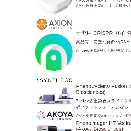
がん免疫研究
オンコロジー研
再生医療研究
汎用小型機器/
研究用 CRISPR ガイドRN
高品質・安定な修飾sgRNA
invivo研究
がん免疫研究
オ
PhenoCycler®-Fu
Biosciences)
7-plex多重染色スライ
析プラットフォームとなる
がん免疫研究
オンコロジー研
PhenoImager HT 
(Akoya Biosciences)