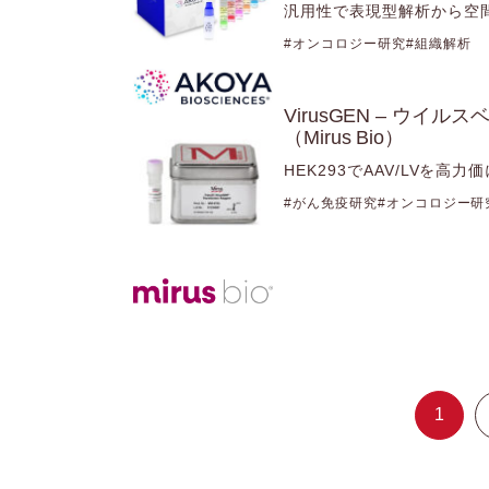
汎用性で表現型解析から空
オンコロジー研究
組織解析
VirusGEN – ウ
（Mirus Bio）
HEK293でAAV/LVを
がん免疫研究
オンコロジー研
1