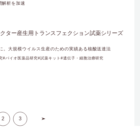
間解析を加速
イルスベクター産生用トランスフェクション試薬シリーズ
高力価に。大規模ウイルス生産のための実績ある核酸送達法
究
バイオ医薬品研究
試薬キット
遺伝子・細胞治療研究
2
3