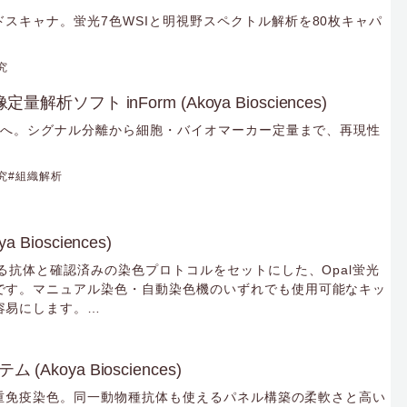
スキャナ。蛍光7色WSIと明視野スペクトル解析を80枚キャパ
究
量解析ソフト inForm (Akoya Biosciences)
う”へ。シグナル分離から細胞・バイオマーカー定量まで、再現性
究
組織解析
Biosciences)
ある抗体と確認済みの染色プロトコルをセットにした、Opal蛍光
です。マニュアル染色・自動染色機のいずれでも使用可能なキッ
容易にします。
に適したキットです。
(Akoya Biosciences)
の多重免疫染色。同一動物種抗体も使えるパネル構築の柔軟さと高い