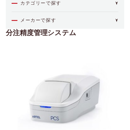
カテゴリーで探す
オミクス
メーカーで探す
分注精度管理システム
4basebio
空間解析
（フォーベースバイオ）
Akoya Biosciences
イメージング・セルアッセイ
（アコヤバイオサイエンス）
Axion BioSystems
分子間相互作用
（アキシオンバイオシステムズ）
BCI
（ビー・シー・アイ）
バイオプロセス
Biocrates
（バイオクレイトス）
品質管理
Bioinicia
（バイオイニシア）
BioNex
その他
（バイオネクス）
Biosensing Instrument
医療機器
（バイオセンシングインストルメント）
CDR