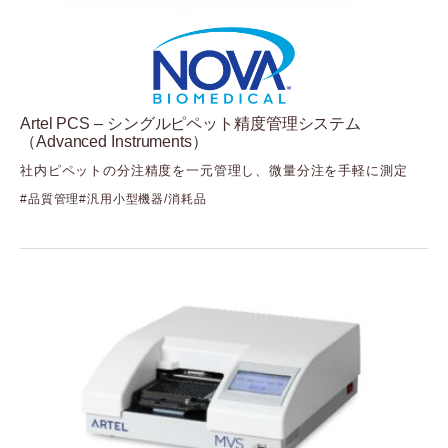
（シーディーアール）
Cellvis
（セルビス）
Element Biosciences
（エレメントバイオサイエンス）
Artel PCS – シングルピペット精度管理システム
Fida Biosystems
（Advanced Instruments）
（フィーダバイオシステムズ）
Gelomics
社内ピペットの分注精度を一元管理し、微量分注を手軽に測定
（ジェロミクス）
品質管理
汎用小型機器/消耗品
GenNext
（ジェンネクスト）
GenScript
（ジェンスクリプト）
GlycoSeLect
（グライコセレクト）
Kerry
（ケリー）
Langen Biomed
（ランゲンバイオメド）
LUMICKS
（ルミックス）