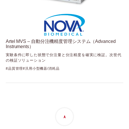
Mirus Bio
（ミラスバイオ）
Nova Biomedical
（ノバ・バイオメディカル：Solentim・Advanced
Instruments・Artel）
Nuclera
（ヌクレラ）
Artel MVS – 自動分注機精度管理システム（Advanced
ONI
Instruments）
（オー・エヌ・アイ）
実験条件に即した状態で分注量と分注精度を確実に検証。次世代
Seer
の検証ソリューション
（シーア）
品質管理
汎用小型機器/消耗品
Stratec
（ストラテック）
Synthego
（シンセゴ）
Targeted Bioscience
（ターゲッティドバイオサイエンス）
Vieworks
（ビューワークス）
Visiopharm
（ビジオファーム）