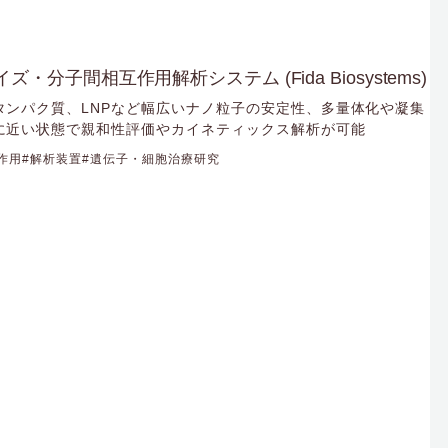
サイズ・分子間相互作用解析システム (Fida Biosystems)
タンパク質、LNPなど幅広いナノ粒子の安定性、多量体化や凝集
に近い状態で親和性評価やカイネティックス解析が可能
作用
解析装置
遺伝子・細胞治療研究