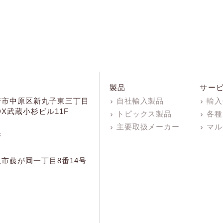
製品
サー
崎市中原区新丸子東三丁目
自社輸入製品
輸入
KDX武蔵小杉ビル11F
トピックス製品
各種
主要取扱メーカー
マル
所
市藤が岡一丁目8番14号