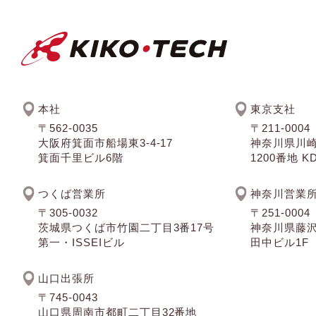
本社
東京支社
〒562-0035
〒211-0004
大阪府箕面市船場東3-4-17
神奈川県川
箕面千里ビル6階
1200番地 
つくば営業所
神奈川営業
〒305-0032
〒251-0004
茨城県つくば市竹園二丁目3番17号
神奈川県藤沢
第一・ISSEIビル
田中ビル1F
山口出張所
〒745-0043
山口県周南市都町二丁目32番地