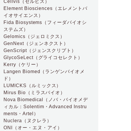
Cellvis
（セルビス）
Element Biosciences
（エレメントバ
イオサイエンス）
Fida Biosystems
（フィーダバイオシ
ステムズ）
Gelomics
（ジェロミクス）
GenNext
（ジェンネクスト）
GenScript
（ジェンスクリプト）
GlycoSeLect
（グライコセレクト）
Kerry
（ケリー）
Langen Biomed
（ランゲンバイオメ
ド）
LUMICKS
（ルミックス）
Mirus Bio
（ミラスバイオ）
Nova Biomedical
（ノバ・バイオメデ
ィカル：Solentim・Advanced Instru
ments・Artel）
Nuclera
（ヌクレラ）
ONI
（オー・エヌ・アイ）