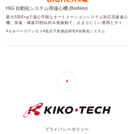
Cellvis
HiG 自動化システム用遠心機 (BioNex)
（セルビス）
最大5000×gで遠心可能なオートメーションシステム対応高速遠心
Element Biosciences
機。加速・減速20秒以内＆低振動で、止まりにくい運用とサイク
（エレメントバイオサイエンス）
ルタイム短縮を両立
Fida Biosystems
セルベースアッセイ
低分子医薬品研究
自動化システム
（フィーダバイオシステムズ）
Gelomics
（ジェロミクス）
GenNext
（ジェンネクスト）
GenScript
（ジェンスクリプト）
GlycoSeLect
（グライコセレクト）
Kerry
（ケリー）
Langen Biomed
（ランゲンバイオメド）
LUMICKS
（ルミックス）
プライバシーポリシー
Mirus Bio