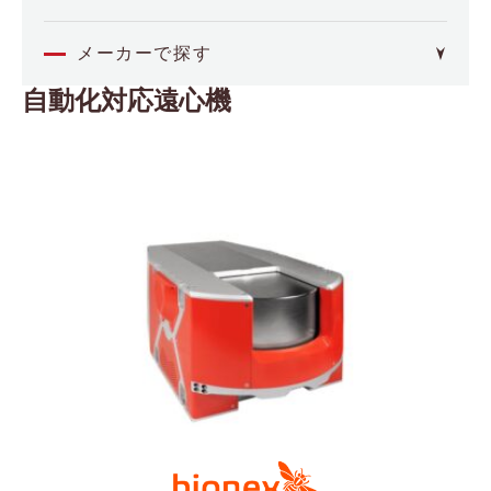
オミクス
メーカーで探す
自動化対応遠心機
4basebio
空間解析
（フォーベースバイオ）
Akoya Biosciences
イメージング・セルアッセイ
（アコヤバイオサイエンス）
Axion BioSystems
分子間相互作用
（アキシオンバイオシステムズ）
BCI
（ビー・シー・アイ）
バイオプロセス
Biocrates
（バイオクレイトス）
品質管理
Bioinicia
（バイオイニシア）
BioNex
その他
（バイオネクス）
Biosensing Instrument
医療機器
（バイオセンシングインストルメント）
CDR
（シーディーアール）