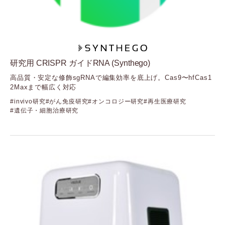
Cellvis
（セルビス）
Element Biosciences
（エレメントバイオサイエンス）
Fida Biosystems
（フィーダバイオシステムズ）
研究用 CRISPR ガイドRNA (Synthego)
Gelomics
高品質・安定な修飾sgRNAで編集効率を底上げ。Cas9〜hfCas1
（ジェロミクス）
2Maxまで幅広く対応
GenNext
invivo研究
がん免疫研究
オンコロジー研究
再生医療研究
（ジェンネクスト）
遺伝子・細胞治療研究
GenScript
（ジェンスクリプト）
GlycoSeLect
（グライコセレクト）
Kerry
（ケリー）
Langen Biomed
（ランゲンバイオメド）
LUMICKS
（ルミックス）
Mirus Bio