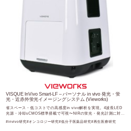
（ミラスバイオ）
Nova Biomedical
（ノバ・バイオメディカル：Solentim・Advanced
Instruments・Artel）
Nuclera
（ヌクレラ）
ONI
（オー・エヌ・アイ）
Seer
（シーア）
Stratec
（ストラテック）
Synthego
（シンセゴ）
Targeted Bioscience
VISQUE InVivo Smart-LF – パーソナル in vivo 発光・蛍
（ターゲッティドバイオサイエンス）
光・近赤外蛍光イメージングシステム (Vieworks)
Vieworks
（ビューワークス）
省スペース・低コストでの高感度in vivo解析を実現。4波長LED
光源・冷却sCMOS標準搭載で可視〜NIRの蛍光・発光計測に対
Visiopharm
応、幅広い小動物イメージングを可能にします
（ビジオファーム）
invivo研究
オンコロジー研究
低分子医薬品研究
再生医療研究
XanTec bioanalytics