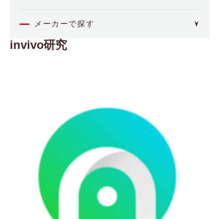
オミクス
メーカーで探す
invivo研究
4basebio
空間解析
（フォーベースバイオ）
Akoya Biosciences
イメージング・セルアッセイ
（アコヤバイオサイエンス）
Axion BioSystems
分子間相互作用
（アキシオンバイオシステムズ）
BCI
（ビー・シー・アイ）
バイオプロセス
Biocrates
（バイオクレイトス）
品質管理
Bioinicia
（バイオイニシア）
BioNex
その他
（バイオネクス）
Biosensing Instrument
医療機器
（バイオセンシングインストルメント）
CDR
（シーディーアール）