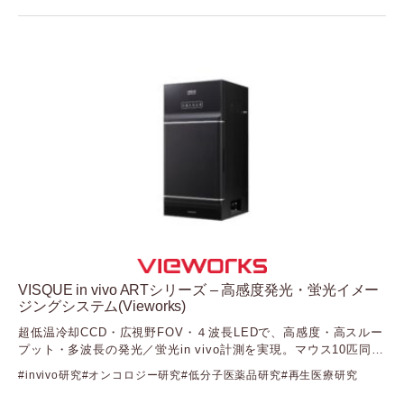
（ザンテックバイオアナリティクス）
Yourgene Health
（ユアジーンヘルス）
VISQUE in vivo ARTシリーズ – 高感度発光・蛍光イメー
ジングシステム(Vieworks)
超低温冷却CCD・広視野FOV・４波長LEDで、高感度・高スルー
プット・多波長の発光／蛍光in vivo計測を実現。マウス10匹同時
計測と多波長解析で前臨床研究を加速します
invivo研究
オンコロジー研究
低分子医薬品研究
再生医療研究