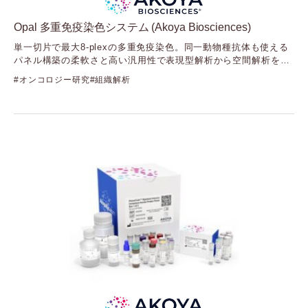
（ミラスバイオ）
Nova Biomedical
Opal 多重免疫染色システム (Akoya Biosciences)
（ノバ・バイオメディカル：Solentim・Advanced
単一切片で最大8-plexの多重免疫染色。同一動物種抗体も使える
Instruments・Artel）
パネル構築の柔軟さと高い汎用性で表現型解析から空間解析を加
Nuclera
速
（ヌクレラ）
オンコロジー研究
組織解析
ONI
（オー・エヌ・アイ）
Seer
（シーア）
Stratec
（ストラテック）
Synthego
（シンセゴ）
Targeted Bioscience
（ターゲッティドバイオサイエンス）
Vieworks
（ビューワークス）
Visiopharm
（ビジオファーム）
XanTec bioanalytics