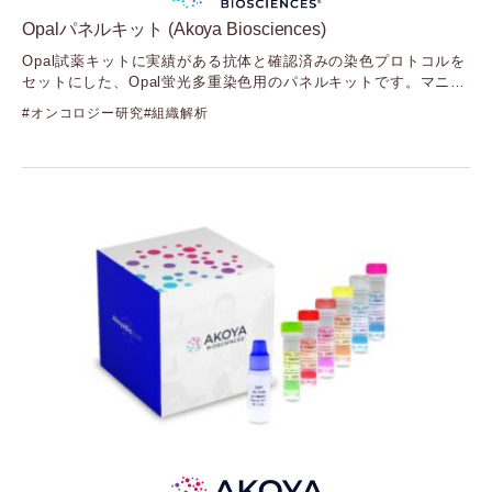
Cellvis
Opalパネルキット (Akoya Biosciences)
（セルビス）
Opal試薬キットに実績がある抗体と確認済みの染色プロトコルを
Element Biosciences
セットにした、Opal蛍光多重染色用のパネルキットです。マニュ
（エレメントバイオサイエンス）
アル染色・自動染色機のいずれでも使用可能なキットで、多重染
Fida Biosystems
オンコロジー研究
組織解析
色系の導入を容易にします。
（フィーダバイオシステムズ）
ヒト標本を用いた臨床研究に適したキットです。
Gelomics
（ジェロミクス）
GenNext
（ジェンネクスト）
GenScript
（ジェンスクリプト）
GlycoSeLect
（グライコセレクト）
Kerry
（ケリー）
Langen Biomed
（ランゲンバイオメド）
LUMICKS
（ルミックス）
Mirus Bio