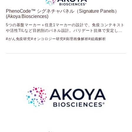
（ザンテックバイオアナリティクス）
Yourgene Health
PhenoCode™ シグネチャパネル（Signature Panels）
（ユアジーンヘルス）
(Akoya Biosciences)
5つの基盤マーカー＋任意1マーカーの設計で、免疫コンテキスト
や活性TILなど目的別のパネル設計。バリデート抗体で安定した
染色を実現
がん免疫研究
オンコロジー研究
病理画像解析
組織解析