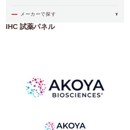
オミクス
メーカーで探す
IHC 試薬パネル
4basebio
空間解析
（フォーベースバイオ）
Akoya Biosciences
イメージング・セルアッセイ
（アコヤバイオサイエンス）
Axion BioSystems
分子間相互作用
（アキシオンバイオシステムズ）
BCI
（ビー・シー・アイ）
バイオプロセス
Biocrates
（バイオクレイトス）
品質管理
Bioinicia
（バイオイニシア）
BioNex
その他
（バイオネクス）
Biosensing Instrument
医療機器
（バイオセンシングインストルメント）
CDR
（シーディーアール）