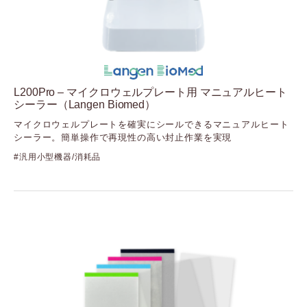
Cellvis
（セルビス）
Element Biosciences
（エレメントバイオサイエンス）
Fida Biosystems
（フィーダバイオシステムズ）
L200Pro – マイクロウェルプレート用 マニュアルヒート
Gelomics
シーラー（Langen Biomed）
（ジェロミクス）
マイクロウェルプレートを確実にシールできるマニュアルヒート
GenNext
シーラー。簡単操作で再現性の高い封止作業を実現
（ジェンネクスト）
GenScript
汎用小型機器/消耗品
（ジェンスクリプト）
GlycoSeLect
（グライコセレクト）
Kerry
（ケリー）
Langen Biomed
（ランゲンバイオメド）
LUMICKS
（ルミックス）
Mirus Bio