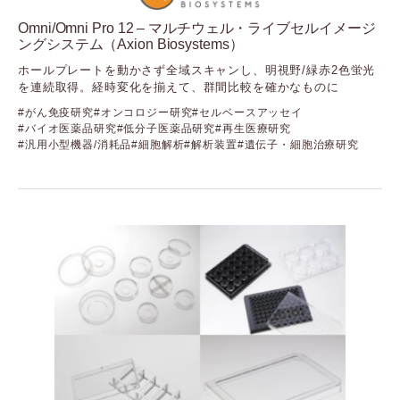
Omni/Omni Pro 12 – マルチウェル・ライブセルイメージ
ングシステム（Axion Biosystems）
ホールプレートを動かさず全域スキャンし、明視野/緑赤2色蛍光
を連続取得。経時変化を揃えて、群間比較を確かなものに
がん免疫研究
オンコロジー研究
セルベースアッセイ
バイオ医薬品研究
低分子医薬品研究
再生医療研究
汎用小型機器/消耗品
細胞解析
解析装置
遺伝子・細胞治療研究