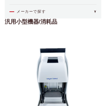
オミクス
メーカーで探す
汎用小型機器/消耗品
4basebio
空間解析
（フォーベースバイオ）
Akoya Biosciences
イメージング・セルアッセイ
（アコヤバイオサイエンス）
Axion BioSystems
分子間相互作用
（アキシオンバイオシステムズ）
BCI
（ビー・シー・アイ）
バイオプロセス
Biocrates
（バイオクレイトス）
品質管理
Bioinicia
（バイオイニシア）
BioNex
その他
（バイオネクス）
Biosensing Instrument
医療機器
（バイオセンシングインストルメント）
CDR
（シーディーアール）