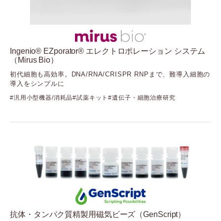
Ingenio® EZporator® エレクトロポレーション システム
（Mirus Bio）
初代細胞も高効率。DNA/RNA/CRISPR RNPまで、難導入細胞の
導入をシンプルに
汎用小型機器/消耗品
試薬キット
遺伝子・細胞治療研究
抗体・タンパク質精製用磁気ビーズ（GenScript）