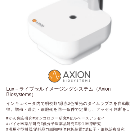
（ザンテックバイオアナリティクス）
Yourgene Health
（ユアジーンヘルス）
Lux – ライブセルイメージングシステム（Axion
Biosystems）
インキュベータ内で明視野/緑赤2色蛍光のタイムラプスを自動取
得。増殖・遊走・細胞死を同一条件で定量し、アッセイ判断を確
かなものに
がん免疫研究
オンコロジー研究
セルベースアッセイ
バイオ医薬品研究
低分子医薬品研究
再生医療研究
汎用小型機器/消耗品
細胞解析
解析装置
遺伝子・細胞治療研究