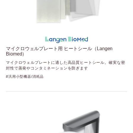
（ミラスバイオ）
Nova Biomedical
（ノバ・バイオメディカル：Solentim・Advanced
Instruments・Artel）
Nuclera
（ヌクレラ）
ONI
（オー・エヌ・アイ）
マイクロウェルプレート用 ヒートシール（Langen
Seer
Biomed）
（シーア）
マイクロウェルプレートに適した高品質ヒートシール。確実な密
Stratec
封性で蒸発やコンタミネーションを防ぎます
（ストラテック）
汎用小型機器/消耗品
Synthego
（シンセゴ）
Targeted Bioscience
（ターゲッティドバイオサイエンス）
Vieworks
（ビューワークス）
Visiopharm
（ビジオファーム）
XanTec bioanalytics