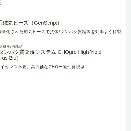
製
気ビーズ（GenScript）
最適化された磁気ビーズで抗体/タンパク質精製を効率よく精製
型機器/消耗品
ク質発現システム CHOgro High Yield
rus Bio）
ライセンス不要。高力価なCHO一過性発現系