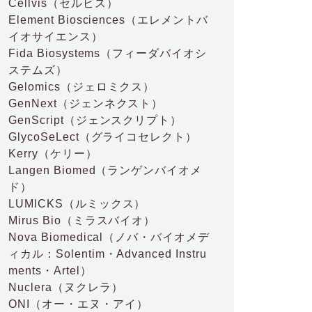
Cellvis
（セルビス）
Element Biosciences
（エレメントバ
イオサイエンス）
Fida Biosystems
（フィーダバイオシ
ステムズ）
Gelomics
（ジェロミクス）
GenNext
（ジェンネクスト）
GenScript
（ジェンスクリプト）
GlycoSeLect
（グライコセレクト）
Kerry
（ケリー）
Langen Biomed
（ランゲンバイオメ
ド）
LUMICKS
（ルミックス）
Mirus Bio
（ミラスバイオ）
Nova Biomedical
（ノバ・バイオメデ
ィカル：Solentim・Advanced Instru
ments・Artel）
Nuclera
（ヌクレラ）
ONI
（オー・エヌ・アイ）