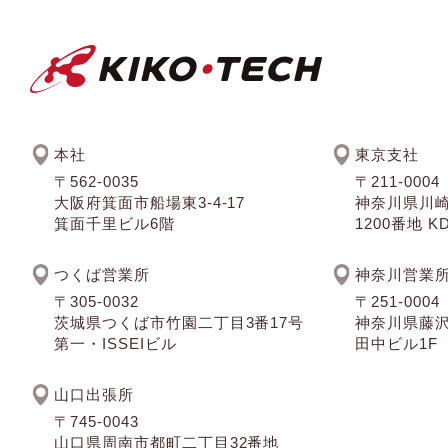
本社
東京支社
〒562-0035
〒211-0004
大阪府箕面市船場東3-4-17
神奈川県川
箕面千里ビル6階
1200番地 
つくば営業所
神奈川営業
〒305-0032
〒251-0004
茨城県つくば市竹園二丁目3番17号
神奈川県藤沢
第一・ISSEIビル
田中ビル1F
山口出張所
〒745-0043
山口県周南市都町二丁目32番地