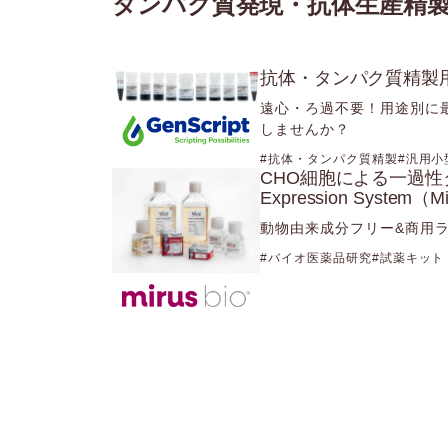
タンパク質発現・抗体生産精
抗体・タンパク質精製用磁
遠心・ろ過不要！用途別に
しませんか？
抗体・タンパク質精製
汎用小
CHO細胞による一過性タンパ
Expression System（Mi
動物由来成分フリー&商用
バイオ医薬品研究
試薬キット