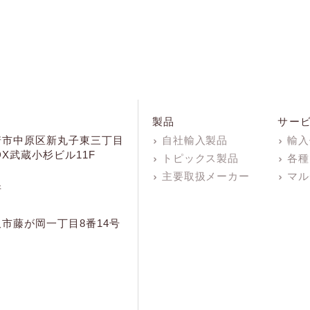
製品
サー
崎市中原区新丸子東三丁目
自社輸入製品
輸入
KDX武蔵小杉ビル11F
トピックス製品
各種
主要取扱メーカー
マル
所
市藤が岡一丁目8番14号