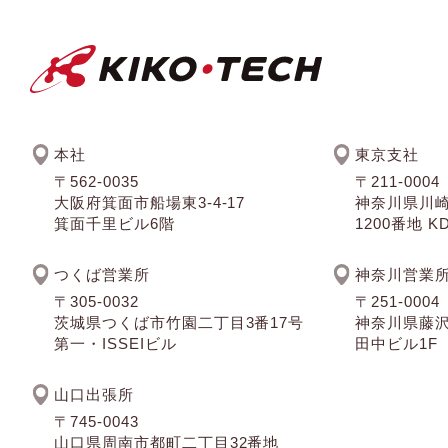
本社
東京支社
〒562-0035
〒211-0004
大阪府箕面市船場東3-4-17
神奈川県川
箕面千里ビル6階
1200番地 
つくば営業所
神奈川営業
〒305-0032
〒251-0004
茨城県つくば市竹園二丁目3番17号
神奈川県藤沢
第一・ISSEIビル
田中ビル1F
山口出張所
〒745-0043
山口県周南市都町二丁目32番地