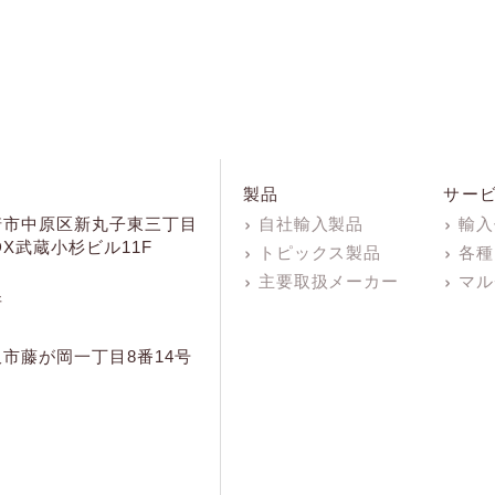
製品
サー
崎市中原区新丸子東三丁目
自社輸入製品
輸入
KDX武蔵小杉ビル11F
トピックス製品
各種
主要取扱メーカー
マル
所
市藤が岡一丁目8番14号