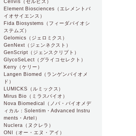
Cellvis
（セルビス）
Element Biosciences
（エレメントバ
イオサイエンス）
Fida Biosystems
（フィーダバイオシ
ステムズ）
Gelomics
（ジェロミクス）
GenNext
（ジェンネクスト）
GenScript
（ジェンスクリプト）
GlycoSeLect
（グライコセレクト）
Kerry
（ケリー）
Langen Biomed
（ランゲンバイオメ
ド）
LUMICKS
（ルミックス）
Mirus Bio
（ミラスバイオ）
Nova Biomedical
（ノバ・バイオメデ
ィカル：Solentim・Advanced Instru
ments・Artel）
Nuclera
（ヌクレラ）
ONI
（オー・エヌ・アイ）