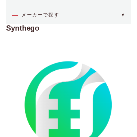
オミクス
メーカーで探す
Synthego
4basebio
空間解析
（フォーベースバイオ）
Akoya Biosciences
イメージング・セルアッセイ
（アコヤバイオサイエンス）
Axion BioSystems
分子間相互作用
（アキシオンバイオシステムズ）
BCI
（ビー・シー・アイ）
バイオプロセス
Biocrates
（バイオクレイトス）
品質管理
Bioinicia
（バイオイニシア）
BioNex
その他
（バイオネクス）
Biosensing Instrument
医療機器
（バイオセンシングインストルメント）
CDR
（シーディーアール）