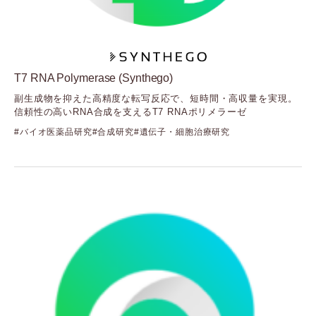
Cellvis
（セルビス）
Element Biosciences
（エレメントバイオサイエンス）
Fida Biosystems
T7 RNA Polymerase (Synthego)
（フィーダバイオシステムズ）
副生成物を抑えた高精度な転写反応で、短時間・高収量を実現。
Gelomics
信頼性の高いRNA合成を支えるT7 RNAポリメラーゼ
（ジェロミクス）
GenNext
バイオ医薬品研究
合成研究
遺伝子・細胞治療研究
（ジェンネクスト）
GenScript
（ジェンスクリプト）
GlycoSeLect
（グライコセレクト）
Kerry
（ケリー）
Langen Biomed
（ランゲンバイオメド）
LUMICKS
（ルミックス）
Mirus Bio