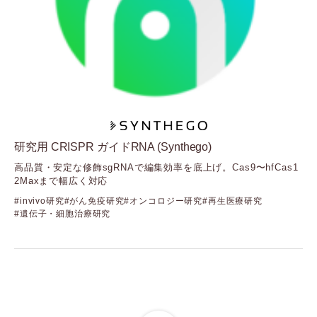
（ミラスバイオ）
Nova Biomedical
（ノバ・バイオメディカル：Solentim・Advanced
Instruments・Artel）
Nuclera
（ヌクレラ）
ONI
（オー・エヌ・アイ）
Seer
（シーア）
研究用 CRISPR ガイドRNA (Synthego)
Stratec
高品質・安定な修飾sgRNAで編集効率を底上げ。Cas9〜hfCas1
（ストラテック）
2Maxまで幅広く対応
Synthego
（シンセゴ）
invivo研究
がん免疫研究
オンコロジー研究
再生医療研究
遺伝子・細胞治療研究
Targeted Bioscience
（ターゲッティドバイオサイエンス）
Vieworks
（ビューワークス）
Visiopharm
（ビジオファーム）
XanTec bioanalytics