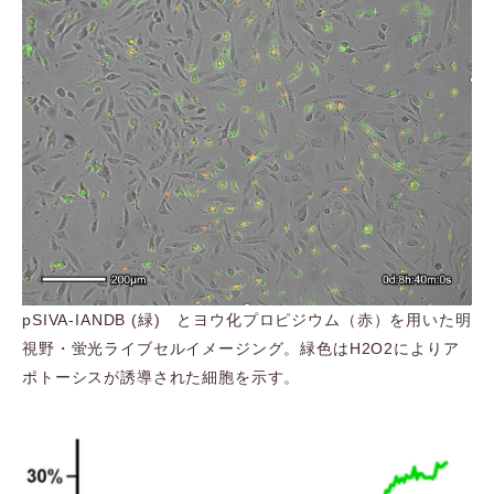
pSIVA-IANDB (緑) とヨウ化プロピジウム（赤）を用いた明
視野・蛍光ライブセルイメージング。緑色はH2O2によりア
ポトーシスが誘導された細胞を示す。