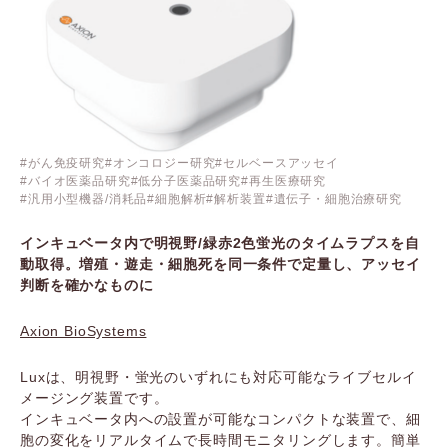
がん免疫研究
オンコロジー研究
セルベースアッセイ
バイオ医薬品研究
低分子医薬品研究
再生医療研究
汎用小型機器/消耗品
細胞解析
解析装置
遺伝子・細胞治療研究
インキュベータ内で明視野/緑赤2色蛍光のタイムラプスを自
動取得。増殖・遊走・細胞死を同一条件で定量し、アッセイ
判断を確かなものに
Axion BioSystems
Luxは、明視野・蛍光のいずれにも対応可能なライブセルイ
メージング装置です。
インキュベータ内への設置が可能なコンパクトな装置で、細
胞の変化をリアルタイムで長時間モニタリングします。簡単