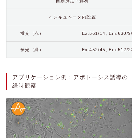
自動測定・解析
インキュベータ内設置
蛍光（赤） Ex:561/14, Em:630/90
蛍光（緑） Ex:452/45, Em:512/23
アプリケーション例：アポトーシス誘導の
経時観察