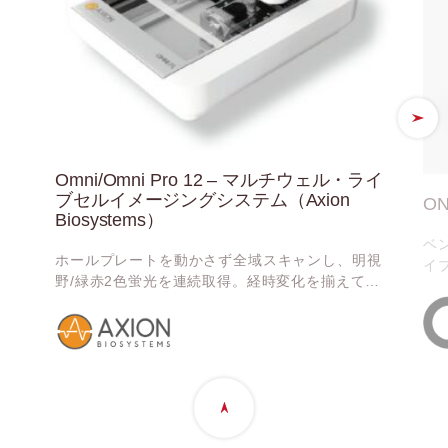
Omni/Omni Pro 12 – マルチウェル・ライ
ブセルイメージングシステム（Axion
O
Biosystems）
ベ
ホールプレートを動かさず全域スキャンし、明視
イ
野/緑赤2色蛍光を連続取得。経時変化を揃えて、
ノ
群間比較を確かなものに