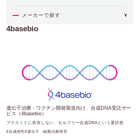
オミクス
メーカーで探す
4basebio
4basebio
空間解析
（フォーベースバイオ）
Akoya Biosciences
イメージング・セルアッセイ
（アコヤバイオサイエンス）
Axion BioSystems
分子間相互作用
（アキシオンバイオシステムズ）
BCI
（ビー・シー・アイ）
バイオプロセス
Biocrates
（バイオクレイトス）
品質管理
Bioinicia
（バイオイニシア）
BioNex
その他
遺伝子治療・ワクチン開発製造向け、合成DNA受託サー
（バイオネクス）
ビス（4basebio）
Biosensing Instrument
医療機器
プラスミドに依存しない、セルフリー合成DNAという選択肢
（バイオセンシングインストルメント）
合成研究
遺伝子・細胞治療研究
CDR
（シーディーアール）