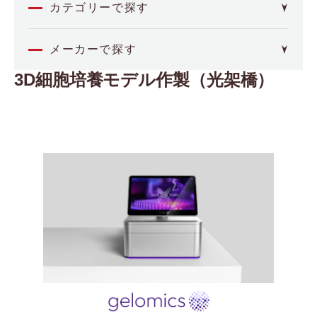
カテゴリーで探す
オミクス
メーカーで探す
3D細胞培養モデル作製（光架橋）
4basebio
空間解析
（フォーベースバイオ）
Akoya Biosciences
イメージング・セルアッセイ
（アコヤバイオサイエンス）
Axion BioSystems
分子間相互作用
（アキシオンバイオシステムズ）
BCI
（ビー・シー・アイ）
バイオプロセス
Biocrates
（バイオクレイトス）
品質管理
Bioinicia
（バイオイニシア）
BioNex
その他
（バイオネクス）
Biosensing Instrument
医療機器
（バイオセンシングインストルメント）
CDR