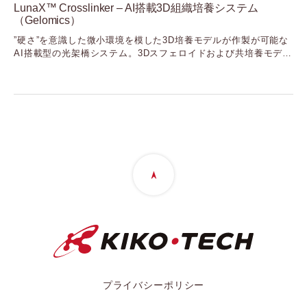
LunaX™ Crosslinker – AI搭載3D組織培養システム
（シーディーアール）
（Gelomics）
Cellvis
”硬さ”を意識した微小環境を模した3D培養モデルが作製が可能な
（セルビス）
AI搭載型の光架橋システム。3Dスフェロイドおよび共培養モデル
Element Biosciences
に最適化された各種LunaX™ ECMをラインナップ
（エレメントバイオサイエンス）
Fida Biosystems
（フィーダバイオシステムズ）
Gelomics
（ジェロミクス）
GenNext
（ジェンネクスト）
GenScript
（ジェンスクリプト）
GlycoSeLect
（グライコセレクト）
Kerry
（ケリー）
Langen Biomed
（ランゲンバイオメド）
プライバシーポリシー
LUMICKS
（ルミックス）