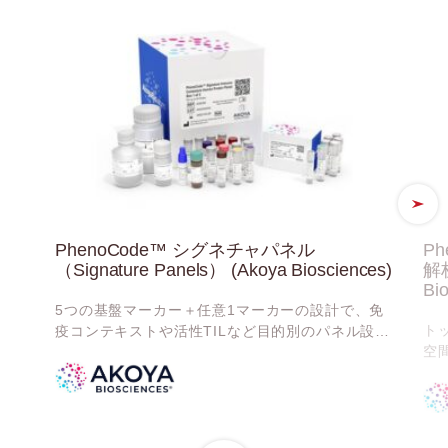
PhenoCode™ シグネチャパネル
Ph
（Signature Panels） (Akoya Biosciences)
解
Bi
5つの基盤マーカー＋任意1マーカーの設計で、免
ト
疫コンテキストや活性TILなど目的別のパネル設
空
計。バリデート抗体で安定した染色を実現
マ