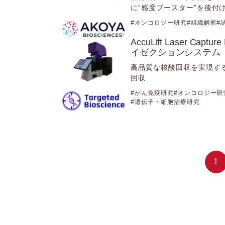
に“感度ブースター”を後付
オンコロジー研究
組織解析
AccuLift Laser Capt
イゼクションシステム（Targ
高品質な核酸回収を実現する
回収
がん免疫研究
オンコロジー研
遺伝子・細胞治療研究
1