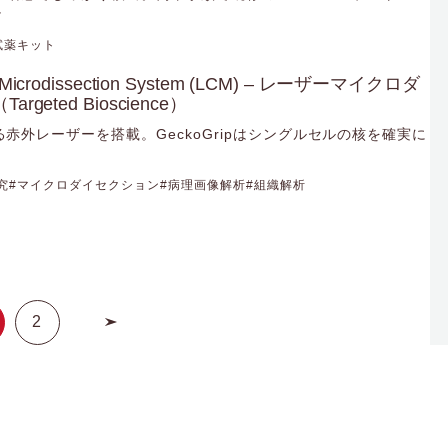
け
試薬キット
ure Microdissection System (LCM) – レーザーマイクロダ
eted Bioscience）
赤外レーザーを搭載。GeckoGripはシングルセルの核を確実に
究
マイクロダイセクション
病理画像解析
組織解析
2