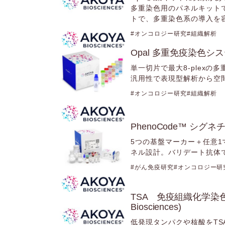
多重染色用のパネルキット
トで、多重染色系の導入を
ヒト標本を用いた臨床研究
オンコロジー研究
組織解析
Opal 多重免疫染色システム 
単一切片で最大8-plex
汎用性で表現型解析から空
オンコロジー研究
組織解析
PhenoCode™ シグネチャパ
5つの基盤マーカー＋任意1
ネル設計。バリデート抗体
がん免疫研究
オンコロジー研
TSA 免疫組織化学染色・in 
Biosciences)
低発現タンパクや核酸をTSA