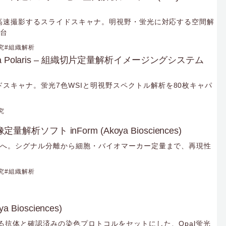
ドを高速撮影するスライドスキャナ。明視野・蛍光に対応する空間解
1台
究
組織解析
Vectra Polaris – 組織切片定量解析イメージングシステム
スキャナ。蛍光7色WSIと明視野スペクトル解析を80枚キャパ
究
量解析ソフト inForm (Akoya Biosciences)
う”へ。シグナル分離から細胞・バイオマーカー定量まで、再現性
究
組織解析
Biosciences)
ある抗体と確認済みの染色プロトコルをセットにした、Opal蛍光