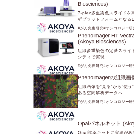
Biosciences)
7-plex多重染色スライ
析プラットフォームとなる
がん免疫研究
オンコロジー研
PhenoImager HT 
(Akoya Biosciences)
組織多重染色の定番スライド
シティで実現
がん免疫研究
オンコロジー研
PhenoImagerの組織画像定
組織画像を“見る”から“使
ある空間解析データへ
がん免疫研究
オンコロジー研
Opalパネルキット (Akoya 
Opal試薬キットに実績が