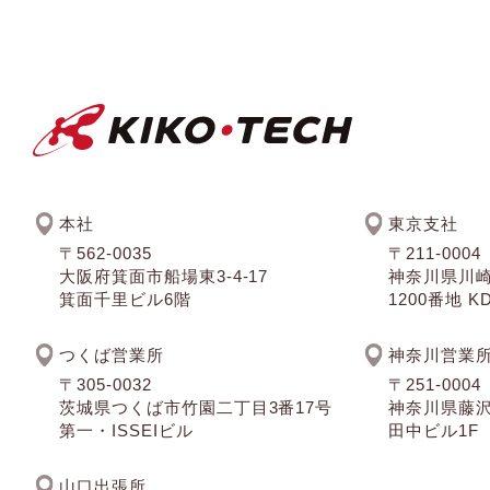
本社
東京支社
〒562-0035
〒211-0004
大阪府箕面市船場東3-4-17
神奈川県川
箕面千里ビル6階
1200番地 
つくば営業所
神奈川営業
〒305-0032
〒251-0004
茨城県つくば市竹園二丁目3番17号
神奈川県藤沢
第一・ISSEIビル
田中ビル1F
山口出張所