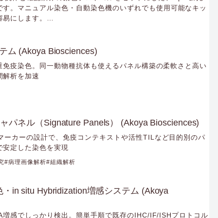
です。マニュアル染色・自動染色機のいずれでも使用可能なキッ
容易にします。
に適したキットです。
(Akoya Biosciences)
の多重免疫染色。同一動物種抗体も使えるパネル構築の柔軟さと高い
間解析を加速
ネル（Signature Panels） (Akoya Biosciences)
マーカーの設計で、免疫コンテキストや活性TILなど目的別のパ
で安定した染色を実現
究
病理画像解析
組織解析
situ Hybridization増感システム (Akoya
増感でしっかり検出。簡単手順で既存のIHC/IF/ISHプロトコル