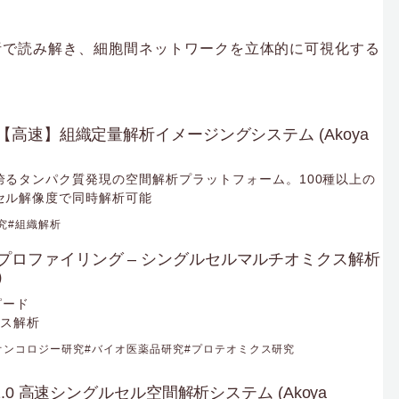
析で読み解き、細胞間ネットワークを立体的に可視化する
sion 【高速】組織定量解析イメージングシステム (Akoya
誇るタンパク質発現の空間解析プラットフォーム。100種以上の
セル解像度で同時解析可能
究
組織解析
n™細胞プロファイリング – シングルセルマルチオミクス解析
s）
ピード
クス解析
オンコロジー研究
バイオ医薬品研究
プロテオミクス研究
sion 2.0 高速シングルセル空間解析システム (Akoya