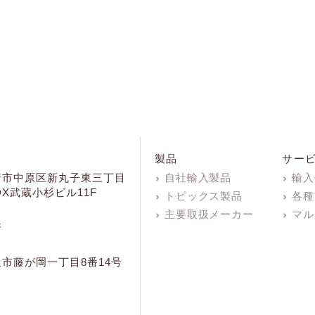
製品
サー
崎市中原区新丸子東三丁目
自社輸入製品
輸入
KDX武蔵小杉ビル11F
トピックス製品
各種
主要取扱メーカー
マル
所
市藤が岡一丁目8番14号