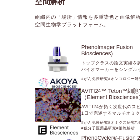
空間解析
組織内の「場所」情報を多重染色と画像解
空間生物学プラットフォーム。
PhenoImager Fu
Biosciences)
トップクラスの論文実績を
バイオマーカーをシングル
がん免疫研究
オンコロジー研
AVITI24™ Teto
（Element Bioscience
AVITI24が拓く次世代のス
1日で完遂するマルチオミ
がん免疫研究
オミクス研究
低分子医薬品研究
細胞解析
PhenoCycler®-Fu