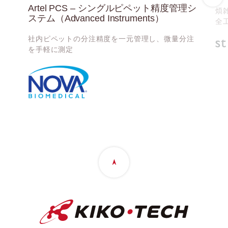
Artel PCS – シングルピペット精度管理シ
煩
ステム（Advanced Instruments）
全
レ
社内ピペットの分注精度を一元管理し、微量分注
を手軽に測定