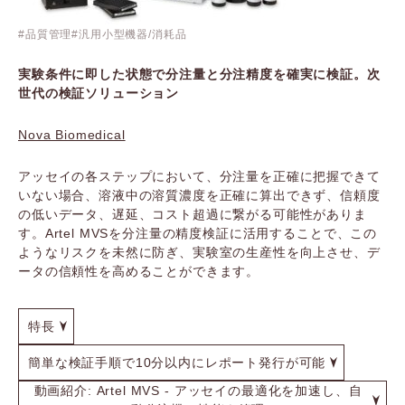
品質管理
汎用小型機器/消耗品
実験条件に即した状態で分注量と分注精度を確実に検証。次
世代の検証ソリューション
Nova Biomedical
アッセイの各ステップにおいて、分注量を正確に把握できて
いない場合、溶液中の溶質濃度を正確に算出できず、信頼度
の低いデータ、遅延、コスト超過に繋がる可能性がありま
す。Artel MVSを分注量の精度検証に活用することで、この
ようなリスクを未然に防ぎ、実験室の生産性を向上させ、デ
ータの信頼性を高めることができます。
特長
簡単な検証手順で10分以内にレポート発行が可能
動画紹介: Artel MVS - アッセイの最適化を加速し、自