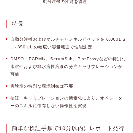
動分注機の性能を管理
特長
自動分注機およびマルチチャンネルピペットを 0.0001 µ
L～350 μL の幅広い容量範囲で性能測定
DMSO、PCRMix、SerumSub、PlasProxyなどの特別な
水溶性および非水溶性溶液の分注キャリブレーションが
可能
実験室の特別な環境制御は不要
検証・キャリブレーションの簡素化により、オペレータ
ーのスキルに依存しない操作性を実現
簡単な検証手順で10分以内にレポート発行