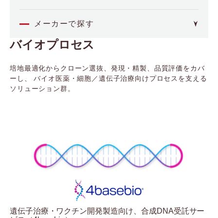
オミクス
メーカーで探す
バイオプロセス
4basebio
空間解析
（フォーベースバイオ）
Akoya Biosciences
培地最適化からクローン選抜、発現・精製、品質評価をカバ
イメージング・セルアッセイ
（アコヤバイオサイエンス）
ーし、 バイオ医薬・細胞／遺伝子治療向けプロセスを支える
Axion BioSystems
ソリューション群。
分子間相互作用
（アキシオンバイオシステムズ）
BCI
（ビー・シー・アイ）
バイオプロセス
Biocrates
（バイオクレイトス）
品質管理
Bioinicia
（バイオイニシア）
BioNex
その他
（バイオネクス）
Biosensing Instrument
医療機器
（バイオセンシングインストルメント）
CDR
遺伝子治療・ワクチン開発製造向け、合成DNA受託サー
（シーディーアール）