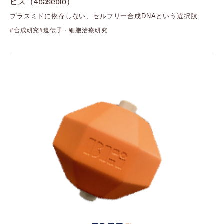
ビス（4basebio）
Cellvis
プラスミドに依存しない、セルフリー合成DNAという選択肢
（セルビス）
Element Biosciences
合成研究
遺伝子・細胞治療研究
（エレメントバイオサイエンス）
Fida Biosystems
（フィーダバイオシステムズ）
Gelomics
（ジェロミクス）
GenNext
（ジェンネクスト）
GenScript
（ジェンスクリプト）
GlycoSeLect
（グライコセレクト）
Kerry
（ケリー）
Langen Biomed
（ランゲンバイオメド）
LUMICKS
（ルミックス）
Mirus Bio