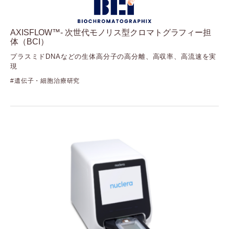
（ミラスバイオ）
Nova Biomedical
（ノバ・バイオメディカル：Solentim・Advanced
AXISFLOW™- 次世代モノリス型クロマトグラフィー担
Instruments・Artel）
体（BCI）
Nuclera
プラスミドDNAなどの生体高分子の高分離、高収率、高流速を実
（ヌクレラ）
現
ONI
（オー・エヌ・アイ）
遺伝子・細胞治療研究
Seer
（シーア）
Stratec
（ストラテック）
Synthego
（シンセゴ）
Targeted Bioscience
（ターゲッティドバイオサイエンス）
Vieworks
（ビューワークス）
Visiopharm
（ビジオファーム）
XanTec bioanalytics