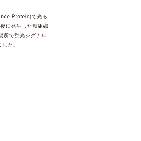
ce Protein)で光る
間後に発生した癌組織
た場所で蛍光シグナル
ました。