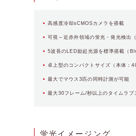
高感度冷却sCMOSカメラを搭載
可視～近赤外領域の蛍光・発光検出（500
5波長のLED励起光源を標準搭載（Blue | Gr
卓上型のコンパクトサイズ（本体：40✕40
最大でマウス3匹の同時計測が可能
最大30フレーム/秒以上のタイムラ
蛍光イメージング