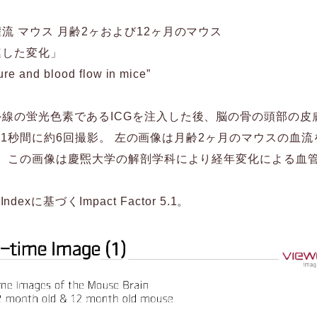
 マウス 月齢2ヶおよび12ヶ月のマウス
連した変化」
ture and blood flow in mice”
線の蛍光色素であるICGを注入した後、脳の骨の頭部の皮
画像を1秒間に約6回撮影。 左の画像は月齢2ヶ月のマウスの血
。 この画像は慶煕大学の解剖学科により経年変化による血
n Indexに基づくImpact Factor 5.1。