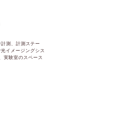
同時計測、計測ステー
蛍光イメージングシス
、実験室のスペース