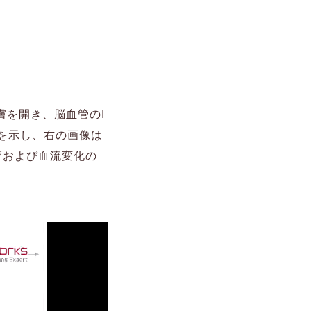
膚を開き、脳血管のI
流を示し、右の画像は
管および血流変化の