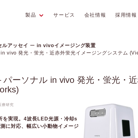
製品
サービス
会社情報
採用情報
エンス研究への貢献
セルアッセイ
in vivoイメージング装置
ーソナル in vivo 発光・蛍光・近赤外蛍光イメージングシステム (Vie
t-LF – パーソナル in vivo 発光・蛍
rks)
医療研究
解析を実現。4波長LED光源・冷却s
計測に対応、幅広い小動物イメージ