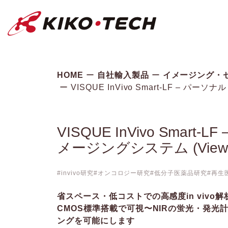
キコーテック株式会社 | ライフサイ
HOME
自社輸入製品
イメージング・
VISQUE InVivo Smart-LF – パ
VISQUE InVivo Smar
メージングシステム (Viewo
invivo研究
オンコロジー研究
低分子医薬品研究
再生
省スペース・低コストでの高感度in vivo
CMOS標準搭載で可視〜NIRの蛍光・発光
ングを可能にします