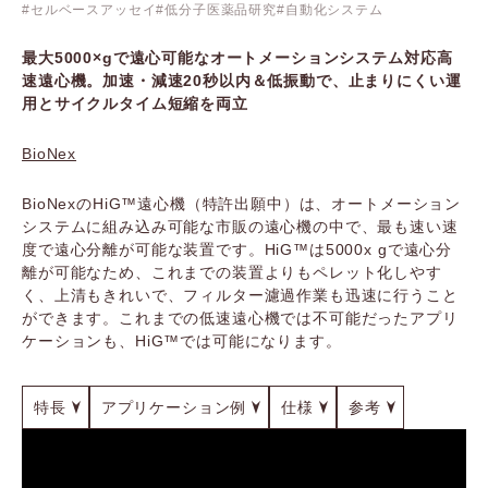
セルベースアッセイ
低分子医薬品研究
自動化システム
最大5000×gで遠心可能なオートメーションシステム対応高
速遠心機。加速・減速20秒以内＆低振動で、止まりにくい運
用とサイクルタイム短縮を両立
BioNex
BioNexのHiG™遠心機（特許出願中）は、オートメーション
システムに組み込み可能な市販の遠心機の中で、最も速い速
度で遠心分離が可能な装置です。HiG™は5000x gで遠心分
離が可能なため、これまでの装置よりもペレット化しやす
く、上清もきれいで、フィルター濾過作業も迅速に行うこと
ができます。これまでの低速遠心機では不可能だったアプリ
ケーションも、HiG™では可能になります。
特長
アプリケーション例
仕様
参考