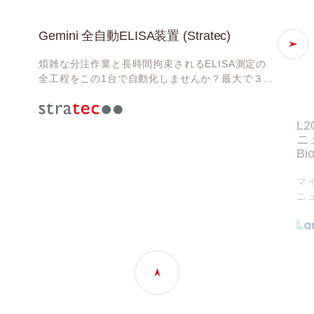
Gemini 全自動ELISA装置 (Stratec)
煩雑な分注作業と長時間拘束されるELISA測定の
全工程をこの1台で自動化しませんか？最大で３プ
レートを連続処理可能
L
ニ
Bi
マ
ニ
い