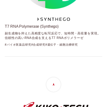
Cellvis
（セルビス）
Element Biosciences
（エレメントバイオサイエンス）
Fida Biosystems
T7 RNA Polymerase (Synthego)
（フィーダバイオシステムズ）
副生成物を抑えた高精度な転写反応で、短時間・高収量を実現。
Gelomics
信頼性の高いRNA合成を支えるT7 RNAポリメラーゼ
（ジェロミクス）
GenNext
バイオ医薬品研究
合成研究
遺伝子・細胞治療研究
（ジェンネクスト）
GenScript
（ジェンスクリプト）
GlycoSeLect
（グライコセレクト）
Kerry
（ケリー）
Langen Biomed
（ランゲンバイオメド）
LUMICKS
（ルミックス）
Mirus Bio