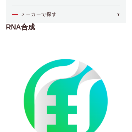
オミクス
メーカーで探す
RNA合成
4basebio
空間解析
（フォーベースバイオ）
Akoya Biosciences
イメージング・セルアッセイ
（アコヤバイオサイエンス）
Axion BioSystems
分子間相互作用
（アキシオンバイオシステムズ）
BCI
（ビー・シー・アイ）
バイオプロセス
Biocrates
（バイオクレイトス）
品質管理
Bioinicia
（バイオイニシア）
BioNex
その他
（バイオネクス）
Biosensing Instrument
医療機器
（バイオセンシングインストルメント）
CDR
（シーディーアール）