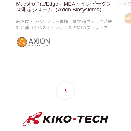
Maestro Pro/Edge – MEA・インピーダン
測定
ス測定システム（Axion Biosystems）
で
ラ
高感度・ラベルフリー電極、最大96ウェル同時解
析に基づくベストインクラスのMEAプラットフォ
ーム、Maestro