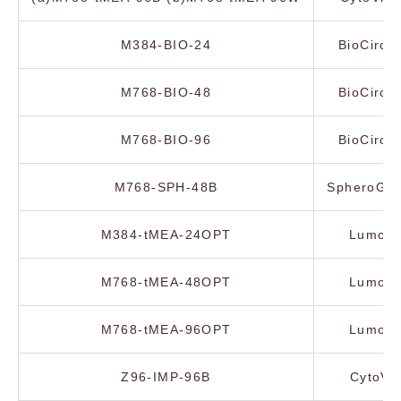
M384-BIO-24
BioCircu
M768-BIO-48
BioCircu
M768-BIO-96
BioCircu
M768-SPH-48B
SpheroGui
M384-tMEA-24OPT
Lumos 
M768-tMEA-48OPT
Lumos 
M768-tMEA-96OPT
Lumos 
Z96-IMP-96B
CytoVi