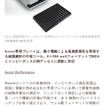
がん免疫研究
オンコロジー研究
セルベースアッセイ
再生医療研究
細胞解析
解析装置
Axion専用プレートは、微小電極による高感度測定を実現す
る細胞解析の中核ツール。6〜384 wellフォーマットでMEA
とインピーダンスの両アッセイに柔軟に対応
Axion BioSystems
Maestroシリーズの各種MEA・インピーダンス測定装置は、
底面に電極が埋め込まれた専用プレートを用いて興奮性細胞
の細胞外電位の測定や、インピーダンス測定により細胞傷
害・バリア機能の評価が可能です。全 5 種類のプレートライ
ンナップを取り揃えており、ウェル数フォーマットや実験の