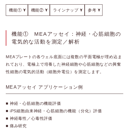
機能①
機能②
ラインナップ
参考
機能① MEAアッセイ：神経・心筋細胞の
電気的な活動を測定／解析
MEAプレートの各ウェル底面には複数の平面電極が埋め込ま
れており、電極上で培養した神経細胞や心筋細胞などの興奮
性細胞の電気的活動（細胞外電位）を測定します。
MEAアッセイ アプリケーション例
■ 神経・心筋細胞の機能評価
■ iPS細胞由来神経・心筋細胞の機能（分化）評価
■ 神経毒性／心毒性評価
■ 痛み研究