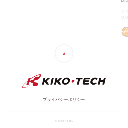
上
頃
プライバシーポリシー
© kiko-tech.