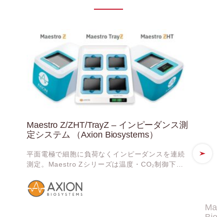
Maestro Z/ZHT/TrayZ – インピーダンス測
定システム （Axion Biosystems）
平面電極で細胞に負荷なくインピーダンスを連続
測定。Maestro Zシリーズは温度・CO₂制御下
で、細胞の増殖・傷害を長期間リアルタイムにト
ラッキングします
Ma
Bi