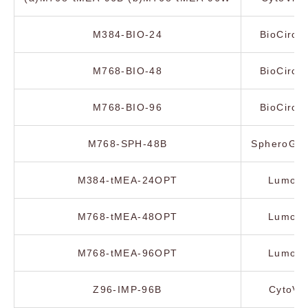
M384-BIO-24
BioCircu
M768-BIO-48
BioCircu
M768-BIO-96
BioCircu
M768-SPH-48B
SpheroGui
M384-tMEA-24OPT
Lumos 
M768-tMEA-48OPT
Lumos 
M768-tMEA-96OPT
Lumos 
Z96-IMP-96B
CytoVi