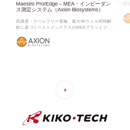
Maestro Pro/Edge – MEA・インピーダン
測定
ス測定システム（Axion Biosystems）
で
ラ
高感度・ラベルフリー電極、最大96ウェル同時解
析に基づくベストインクラスのMEAプラットフォ
ーム、Maestro