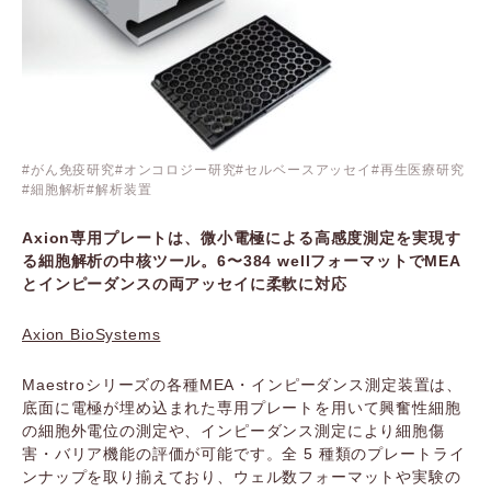
がん免疫研究
オンコロジー研究
セルベースアッセイ
再生医療研究
細胞解析
解析装置
Axion専用プレートは、微小電極による高感度測定を実現す
る細胞解析の中核ツール。6〜384 wellフォーマットでMEA
とインピーダンスの両アッセイに柔軟に対応
Axion BioSystems
Maestroシリーズの各種MEA・インピーダンス測定装置は、
底面に電極が埋め込まれた専用プレートを用いて興奮性細胞
の細胞外電位の測定や、インピーダンス測定により細胞傷
害・バリア機能の評価が可能です。全 5 種類のプレートライ
ンナップを取り揃えており、ウェル数フォーマットや実験の