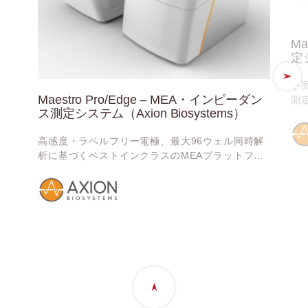
Ma
定シ
平
Maestro Pro/Edge – MEA・インピーダン
測定
ス測定システム（Axion Biosystems）
で
ラ
高感度・ラベルフリー電極、最大96ウェル同時解
析に基づくベストインクラスのMEAプラットフォ
ーム、Maestro