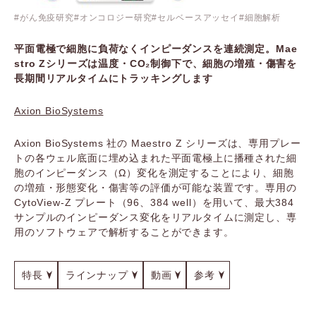
がん免疫研究
オンコロジー研究
セルベースアッセイ
細胞解析
平面電極で細胞に負荷なくインピーダンスを連続測定。Mae
stro Zシリーズは温度・CO₂制御下で、細胞の増殖・傷害を
長期間リアルタイムにトラッキングします
Axion BioSystems
Axion BioSystems 社の Maestro Z シリーズは、専用プレー
トの各ウェル底面に埋め込まれた平面電極上に播種された細
胞のインピーダンス（Ω）変化を測定することにより、細胞
の増殖・形態変化・傷害等の評価が可能な装置です。専用の
CytoView-Z プレート（96、384 well）を用いて、最大384
サンプルのインピーダンス変化をリアルタイムに測定し、専
用のソフトウェアで解析することができます。
特長
ラインナップ
動画
参考