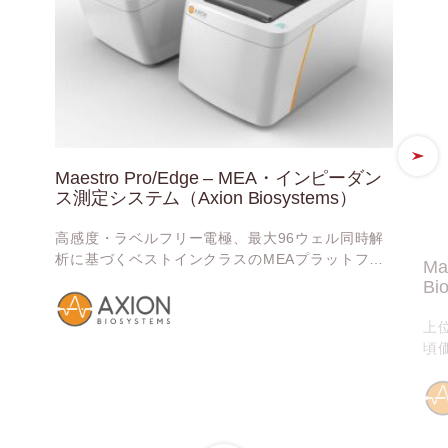
Maestro Pro/Edge – MEA・インピーダン
ス測定システム（Axion Biosystems）
高感度・ラベルフリー電極、最大96ウェル同時解
析に基づくベストインクラスのMEAプラットフォ
Ma
ーム、Maestro
Bi
上
頃