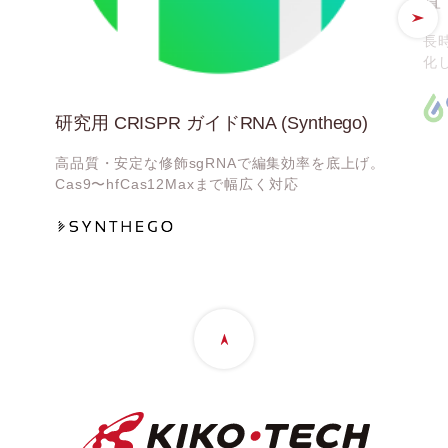
置（
長
化
研究用 CRISPR ガイドRNA (Synthego)
高品質・安定な修飾sgRNAで編集効率を底上げ。
Cas9〜hfCas12Maxまで幅広く対応