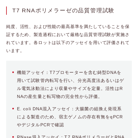
T7 RNAポリメラーゼの品質管理試験
純度、活性、および性能の最高基準を満たしていることを保
証するため、製造過程において厳格な品質管理試験が実施さ
れています。各ロットは以下のアッセイを用いて評価されて
います。
機能アッセイ：T7プロモーターを含む鋳型DNAを
用いて試験管内転写を行い、分光高度法あるいはゲ
ル電気泳動法により収量やサイズを定量。活性はR
NAの産生量と転写物の完全性から評価。
E. coli DNA混入アッセイ：大腸菌の組換え発現系
による製造のため、宿主ゲノムの存在有無をqPCR
やデジタルPCRで確認
RNase混入アッセイ：T7 RNAポリメラーゼとRNA