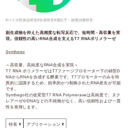
バイオ医薬品研究
合成研究
遺伝子・細胞治療研究
副生成物を抑えた高精度な転写反応で、短時間・高収量を実
現。信頼性の高いRNA合成を支えるT7 RNAポリメラーゼ
Synthego
～高収量、高純度なRNA合成を実現～
T7 RNA ポリメラーゼはT7ファージプロモーター下の鋳型D
NAからRNAを合成する酵素です。T7プロモーターのみを特
異的に認識するため、効率的かつ制御されたRNA産生が可能
です。
Synthego社の改変型T7 RNA Polymeraseは高純度で、ヌク
レアーゼやDNAなどの不純物がなく、高い信頼性および一貫
性を発揮します。
特長
アプリケーション