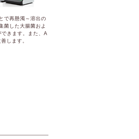
ことで再懸濁～溶出の
集菌した大腸菌およ
ができます。また、A
改善します。