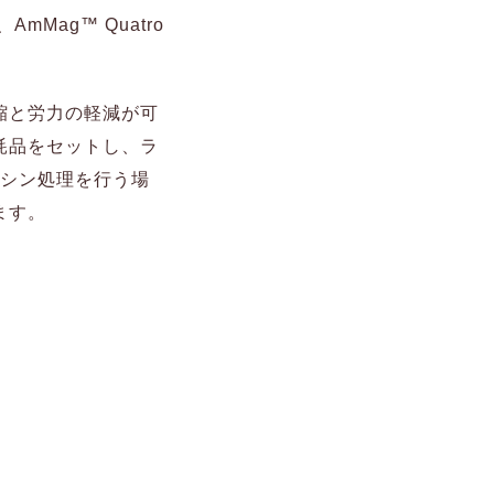
ag™ Quatro
縮と労力の軽減が可
耗品をセットし、ラ
キシン処理を行う場
ます。