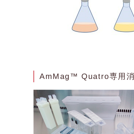
AmMag™ Quatro専用