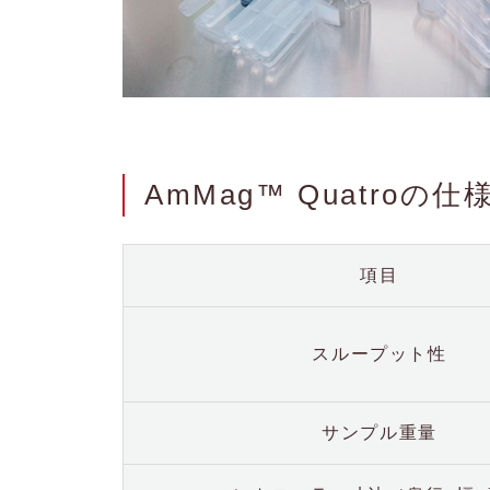
AmMag™ Quatroの仕
項目
スループット性
サンプル重量