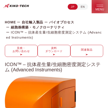
JP
EN
キコーテック株式会社 | ライフサイエンス研究への貢献
MENU
HOME
自社輸入製品
バイオプロセス
細胞株構築・モノクローナリティ
ICON™ – 抗体産生量/生細胞密度測定システム (Advanc
ed Instruments)
見積・
資料
関連製品
お問い合わせ
ダウンロード
ICON™ – 抗体産生量/生細胞密度測定システ
ム (Advanced Instruments)