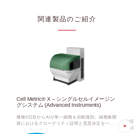
関連製品のご紹介
Cell Metric® X – シングルセルイメージン
グシステム (Advanced Instruments)
播種0日目からAIが単一細胞を自動識別。細胞株開
V
発におけるクローナリティ証明と意思決定を一気
(A
に高速化