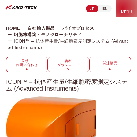
JP
EN
キコーテック株式会社 | ライフサイエンス研究への貢献
MENU
HOME
自社輸入製品
バイオプロセス
細胞株構築・モノクローナリティ
ICON™ – 抗体産生量/生細胞密度測定システム (Advanc
ed Instruments)
見積・
資料
関連製品
お問い合わせ
ダウンロード
ICON™ – 抗体産生量/生細胞密度測定システ
ム (Advanced Instruments)