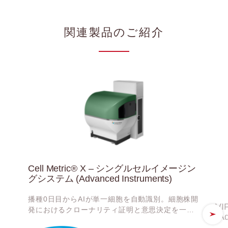
関連製品のご紹介
Cell Metric® X – シングルセルイメージン
グシステム (Advanced Instruments)
播種0日目からAIが単一細胞を自動識別。細胞株開
V
発におけるクローナリティ証明と意思決定を一気
(A
に高速化