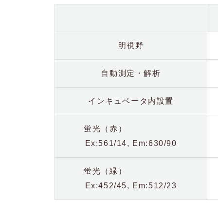
明視野
自動測定・解析
インキュベータ内設置
蛍光（赤）
Ex:561/14, Em:630/90
蛍光（緑）
Ex:452/45, Em:512/23