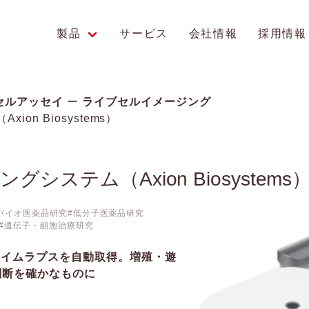
製品
サービス
会社情報
採用情報
エンス研究への貢献
セルアッセイ
ライブセルイメージング
on Biosystems）
グシステム（Axion Biosystems
バイオ医薬品研究
低分子医薬品研究
遺伝子・細胞治療研究
タイムラプスを自動取得。増殖・遊
判断を確かなものに