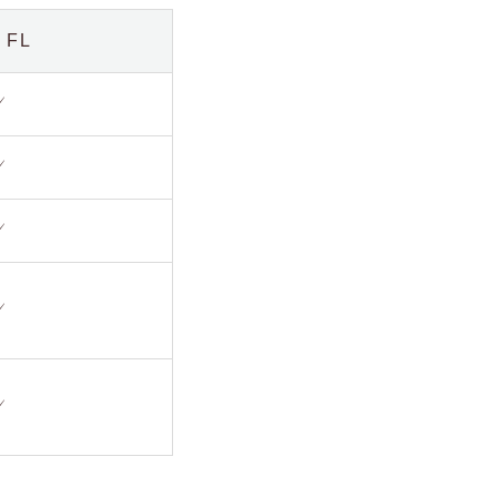
 FL
✓
✓
✓
✓
✓