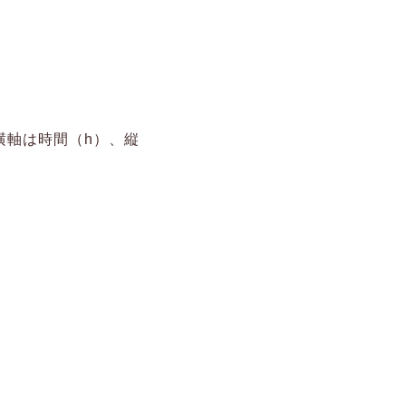
横軸は時間（h）、縦
。