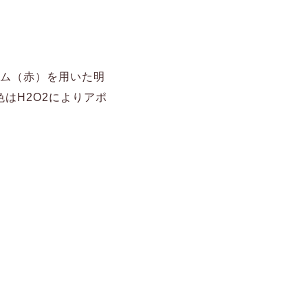
ピジウム（赤）を用いた明
はH2O2によりアポ