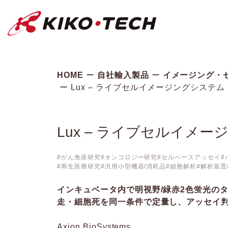
キコーテック株式会社 | ライフサイ
HOME
自社輸入製品
イメージング・
Lux – ライブセルイメージングシステム（Axi
Lux – ライブセルイメージン
がん免疫研究
オンコロジー研究
セルベースアッセイ
再生医療研究
汎用小型機器/消耗品
細胞解析
解析装置
インキュベータ内で明視野/緑赤2色蛍光の
走・細胞死を同一条件で定量し、アッセイ
Axion BioSystems