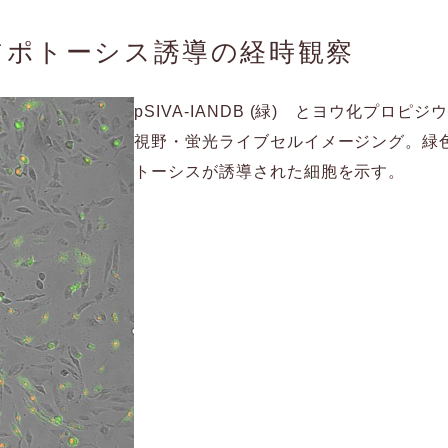
アポトーシス誘導の経時観察
pSIVA-IANDB (緑) とヨウ化プロ
視野・蛍光ライブセルイメージング。緑色
トーシスが誘導された細胞を示す。