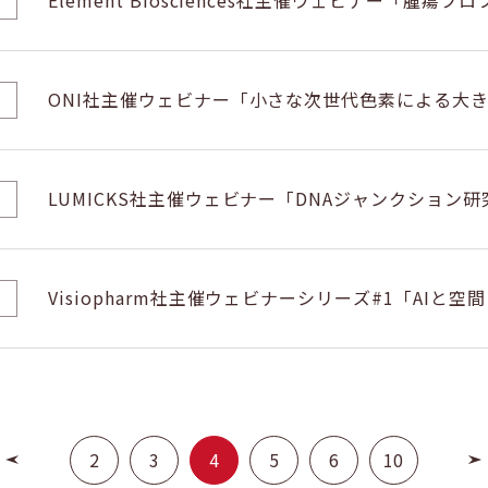
Element Biosciences社主催ウェビナー「
落とさずにコストダウンを実現」のご案内
ONI社主催ウェビナー「小さな次世代色素による大
メージングを実現」のご案内
LUMICKS社主催ウェビナー「DNAジャンクション研
Visiopharm社主催ウェビナーシリーズ#1「AI
めの腫瘍微小環境（TME）の解明」のご案内
2
3
4
5
6
10