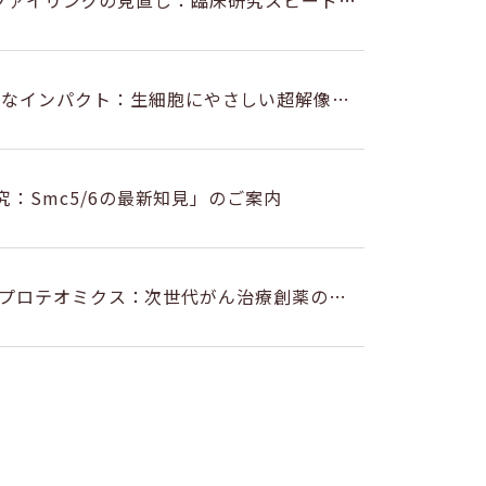
腫瘍プロファイリングの見直し：臨床研究スピードを
きなインパクト：生細胞にやさしい超解像イ
究：Smc5/6の最新知見」のご案内
と空間プロテオミクス：次世代がん治療創薬のた