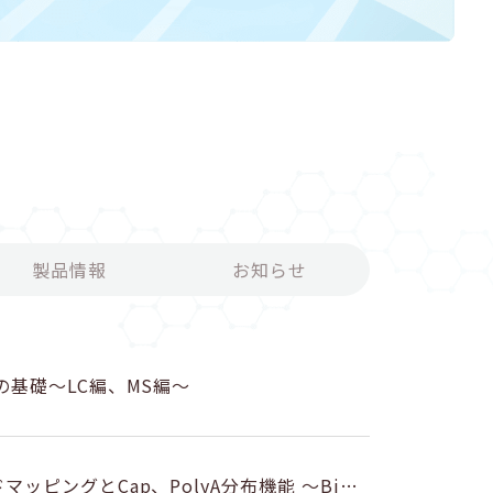
製品情報
お知らせ
Sの基礎～LC編、MS編～
マッピングとCap、PolyA分布機能 ～Biol