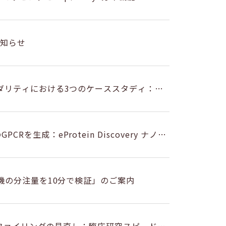
lorerソフトウェアに新機能が追加～ 4/2416:00～16:30 ※要申込
のお知らせ
のモダリティにおける3つのケーススタディ：創
のご案内
Rを生成：eProtein Discovery ナノデ
分注機の分注量を10分で検証」のご案内