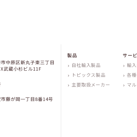
製品
サー
崎市中原区新丸子東三丁目
自社輸入製品
輸入
KDX武蔵小杉ビル11F
トピックス製品
各種
所
主要取扱メーカー
マル
市藤が岡一丁目8番14号