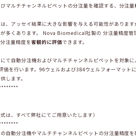
よびマルチチャンネルピペットの分注量を確認する、分注量
差は、アッセイ結果に大きな影響を与える可能性があります
くあります。 Nova Biomedical社製の 分注量精度
の分注量精度を
客観的に評価
できます。
にて自動分注機およびマルチチャンネルピペットを対象に、正確
面から評価を行います。96ウェルおよび384ウェルフォーマッ
提供します。
********
一式は、すべて弊社にてご用意いたします）
********
ちの自動分注機やマルチチャンネルピペットの分注量精度を