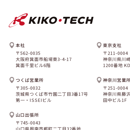
本社
東京支社
〒562-0035
〒211-0004
大阪府箕面市船場東3-4-17
神奈川県川
箕面千里ビル6階
1200番地 
つくば営業所
神奈川営業
〒305-0032
〒251-0004
茨城県つくば市竹園二丁目3番17号
神奈川県藤沢
第一・ISSEIビル
田中ビル1F
山口出張所
〒745-0043
山口県周南市都町二丁目32番地