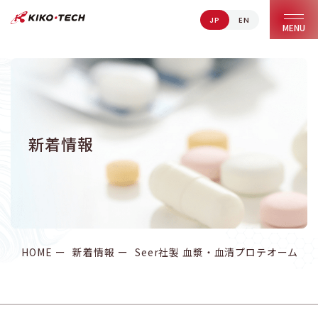
JP
EN
キコーテック株式会社 | ライフサイエンス研究への貢献
MENU
新着情報
HOME
新着情報
Seer社製 血漿・血清プロテオーム解