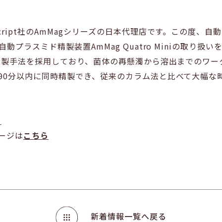
cript社のAmMagシリーズの日本代理店です。この度、自動
動プラスミド精製装置AmMag Quatro Miniの取り扱いを
よる精製手法を採用しており、菌体の再懸濁から溶出までのワ
を90分以内に同時精製でき、従来のカラム法と比べて大幅
ら
品ページは
こちら
新着情報一覧へ戻る