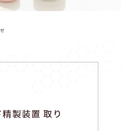
らせ
ド精製装置 取り