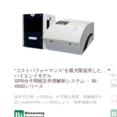
”コストパフォーマンス”を最大限追求した
セ
ハイエンドモデル
パ
SPR分子間相互作用解析システム － BI-
(Bi
4500シリーズ
セ
低分子計測（<100Da）が可能な感度、溶媒補正や
膜
広いka/kd/KDレンジ対応により、境界領域の化合
果
物でも信頼性の高い結合パラメータを取得