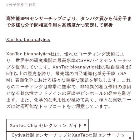
分子間相互作用
高性能SPRセンサーチップにより、タンパク質から低分子ま
で多様な分子間相互作用を高感度かつ安定して解析
XanTec bioanalytics
XanTec bioanalytics社は、優れたコーティング技術によ
り、世界中の研究機関に最高水準のSPRバイオセンサーチッ
プを提供しています。XanTec bioanalytics社の独自技術は2
5年以上の歴史を誇り、最先端の自己組織化単分子膜（SA
M）表面化学における様々な重要な課題を解決します。これ
らのコーティングは非常に堅牢で、非特異的相互作用の原因
となる疎水性ナノドメインの露出やピンホールの発生を防ぎ
ます。また、化学的な汎用性が極めて高く、様々な実験ニー
ズに対応可能なトップコートをご用意しています。
XanTec Chip セレクション ガイド
Cytiva社製センサーチップとXanTec社製センサーチッ