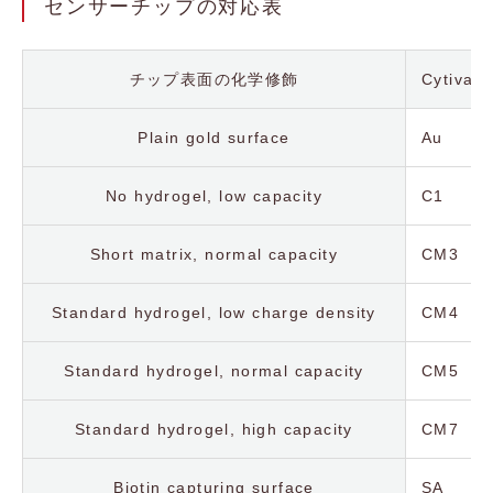
センサーチップの対応表
チップ表面の化学修飾
Cytiv
Plain gold surface
Au
No hydrogel, low capacity
C1
Short matrix, normal capacity
CM3
Standard hydrogel, low charge density
CM4
Standard hydrogel, normal capacity
CM5
Standard hydrogel, high capacity
CM7
Biotin capturing surface
SA