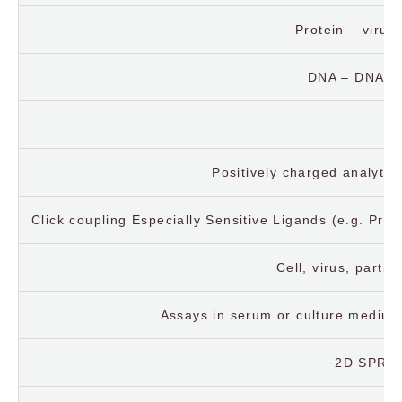
Protein – virus,
DNA – DNA, s
D
Positively charged analytes
Click coupling Especially Sensitive Ligands (e.g. Prote
Cell, virus, partic
Assays in serum or culture medium,
2D SPR mi