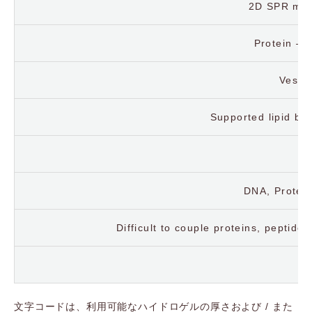
2D SPR mico
Protein – 
Vesic
Supported lipid bi
DNA, Protein
Difficult to couple proteins, peptide
C
文字コードは、利用可能なハイドロゲルの厚さおよび / また