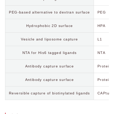
PEG-based alternative to dextran surface
PEG
Hydrophobic 2D surface
HPA
Vesicle and liposome capture
L1
NTA for His6 tagged ligands
NTA
Antibody capture surface
Protein 
Antibody capture surface
Protein 
Reversible capture of biotinylated ligands
CAPture 