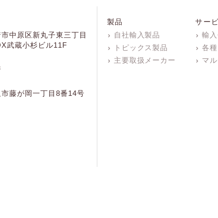
製品
サー
崎市中原区新丸子東三丁目
自社輸入製品
輸入
KDX武蔵小杉ビル11F
トピックス製品
各種
主要取扱メーカー
マル
所
市藤が岡一丁目8番14号