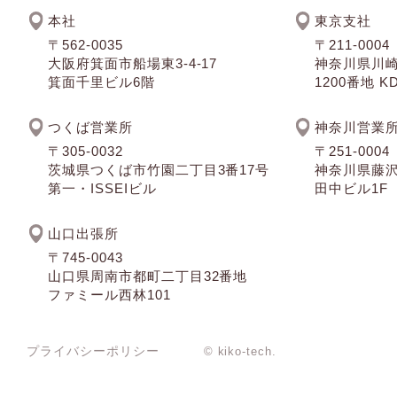
本社
東京支社
〒562-0035
〒211-0004
大阪府箕面市船場東3-4-17
神奈川県川
箕面千里ビル6階
1200番地 
つくば営業所
神奈川営業
〒305-0032
〒251-0004
茨城県つくば市竹園二丁目3番17号
神奈川県藤沢
第一・ISSEIビル
田中ビル1F
山口出張所
〒745-0043
山口県周南市都町二丁目32番地
ファミール西林101
プライバシーポリシー
© kiko-tech.