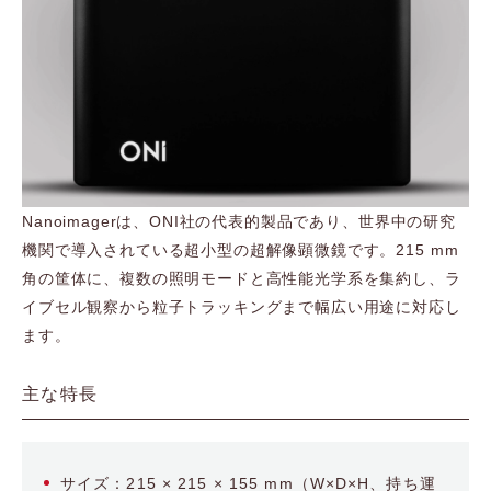
Nanoimagerは、ONI社の代表的製品であり、世界中の研究
機関で導入されている超小型の超解像顕微鏡です。215 mm
角の筐体に、複数の照明モードと高性能光学系を集約し、ラ
イブセル観察から粒子トラッキングまで幅広い用途に対応し
ます。
主な特長
サイズ：215 × 215 × 155 mm（W×D×H、持ち運