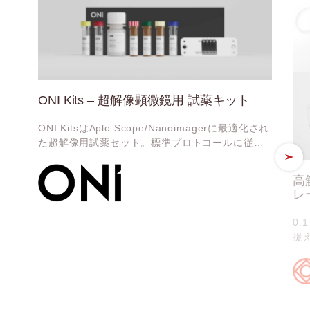
ONI Kits – 超解像顕微鏡用 試薬キット
ONI KitsはAplo Scope/Nanoimagerに最適化され
た超解像用試薬セット。標準プロトコールに従い
サンプル処理からデータ解析までオールインワン
で実現可能です
高
レ
0.
捉
な