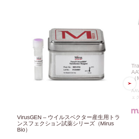
Tr
A
（M
A
ェ
VirusGEN – ウイルスベクター産生用トラ
ンスフェクション試薬シリーズ（Mirus
Bio）