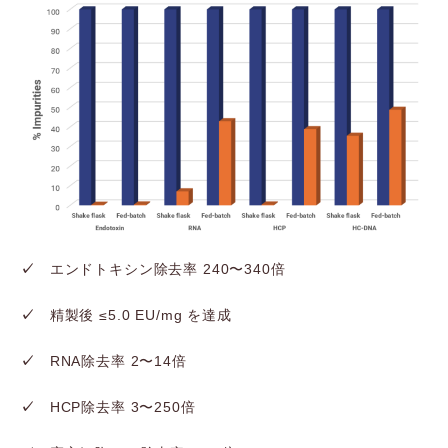
✓
エンドトキシン除去率 240〜340倍
✓
精製後 ≤5.0 EU/mg を達成
✓
RNA除去率 2〜14倍
✓
HCP除去率 3〜250倍