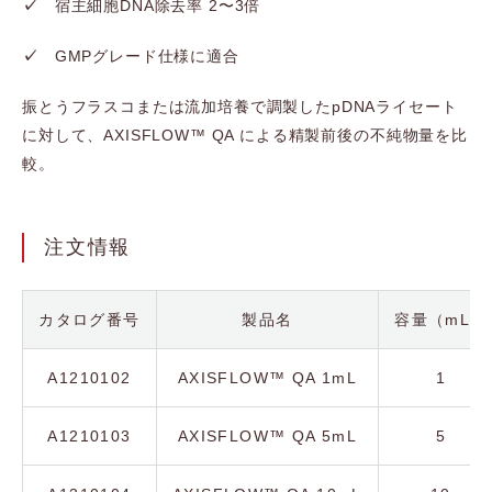
✓
宿主細胞DNA除去率 2〜3倍
✓
GMPグレード仕様に適合
振とうフラスコまたは流加培養で調製したpDNAライセート
に対して、AXISFLOW™ QA による精製前後の不純物量を比
較。
注文情報
カタログ番号
製品名
容量（mL）
A1210102
AXISFLOW™ QA 1mL
1
A1210103
AXISFLOW™ QA 5mL
5